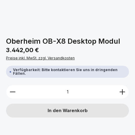
Oberheim OB-X8 Desktop Modul
Regulärer Preis:
3.442,00 €
Preise inkl. MwSt. zzgl. Versandkosten
Verfügbarkeit: Bitte kontaktieren Sie uns in dringenden
Fällen.
Produkt Anzahl: Gib den gewünschten Wert ein ode
In den Warenkorb