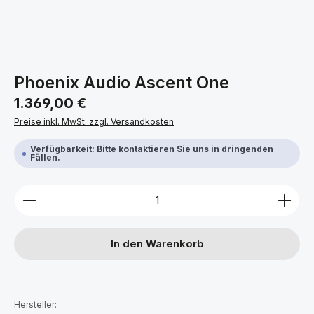
Phoenix Audio Ascent One
Regulärer Preis:
1.369,00 €
Preise inkl. MwSt. zzgl. Versandkosten
Verfügbarkeit: Bitte kontaktieren Sie uns in dringenden
Fällen.
Produkt Anzahl: Gib den gewünschten Wert ein ode
In den Warenkorb
Hersteller: