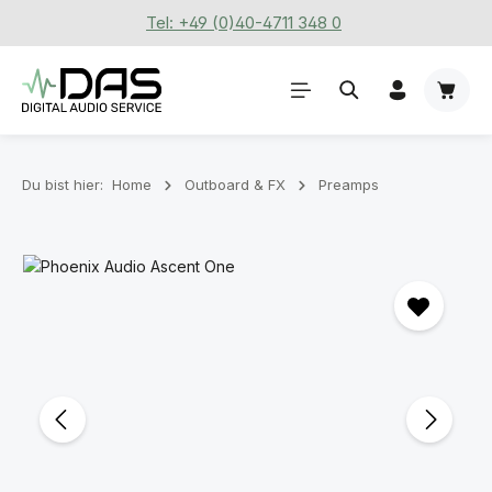
Tel: +49 (0)40-4711 348 0
Zum Hauptinhalt springen
Waren
Du bist hier:
Home
Outboard & FX
Preamps
Bildergalerie überspringen