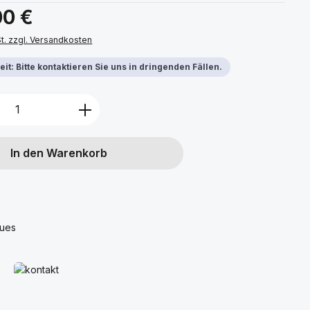
s:
00 €
St. zzgl. Versandkosten
it: Bitte kontaktieren Sie uns in dringenden Fällen.
Anzahl: Gib den gewünschten Wert ein 
In den Warenkorb
ques
Mehr erfahren