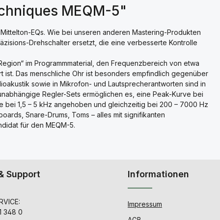
Techniques MEQM-5"
 Mittelton-EQs. Wie bei unseren anderen Mastering-Produkten
zisions-Drehschalter ersetzt, die eine verbesserte Kontrolle
-Region“ im Programmmaterial, den Frequenzbereich von etwa
rt ist. Das menschliche Ohr ist besonders empfindlich gegenüber
ioakustik sowie in Mikrofon- und Lautsprecherantworten sind in
i unabhängige Regler-Sets ermöglichen es, eine Peak-Kurve bei
 bei 1,5 – 5 kHz angehoben und gleichzeitig bei 200 – 7000 Hz
yboards, Snare-Drums, Toms – alles mit signifikanten
andidat für den MEQM-5.
& Support
Informationen
VICE:
Impressum
1 348 0
AGB