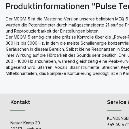
Produktinformationen "Pulse 
Der MEQM-5 ist die Mastering-Version unseres beliebten MEQ-5
wurden die Potentiometer durch maßgeschneiderte 21-stufige Prä
und Reproduzierbarkeit der Einstellungen bieten.
Der MEQM-5 ermöglicht eine präzise Kontrolle über die „Power
300 Hz bis 5000 Hz, in dem die meiste Schallenergie konzentrie
Geräuschen in diesem Bereich. Selbst kleine Resonanzen in Stud
ihrer Wirkung auf die Hörbarkeit des Sounds sehr deutlich. Dre
200 – 1000 Hz anzuheben, während gleichzeitig eine Peak-Kurve
abgesenkt wird. Gitarren, Vocals, Blasinstrumente, Streicher, Ke
Mitteltonanteilen, das komplexe Konturierung benötigt, ist ein K
Kontakt
Service 
KUNDENSER
Neuer Kamp 30
+49 40 471
20357 Hamburg