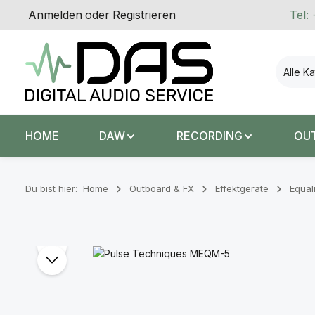
Anmelden
oder
Registrieren
Tel:
 Hauptinhalt springen
Zur Suche springen
Zur Hauptnavigation springen
Alle K
HOME
DAW
RECORDING
OU
Du bist hier:
Home
Outboard & FX
Effektgeräte
Equal
Bildergalerie überspringen