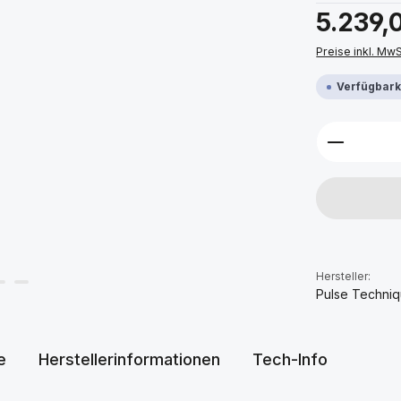
Regulärer Prei
5.239,
Preise inkl. Mw
Verfügbarke
Produkt 
Hersteller:
Pulse Techni
e
Herstellerinformationen
Tech-Info