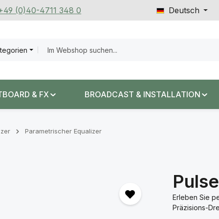
 +49 (0)40-4711 348 0
Deutsch
ategorien
TBOARD & FX
BROADCAST & INSTALLATION
izer
Parametrischer Equalizer
Puls
Erleben Sie p
Präzisions-Dr