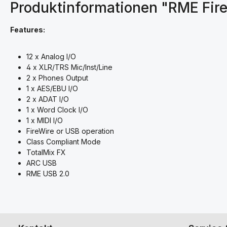
Produktinformationen "RME Fir
Features:
12 x Analog I/O
4 x XLR/TRS Mic/Inst/Line
2 x Phones Output
1 x AES/EBU I/O
2 x ADAT I/O
1 x Word Clock I/O
1 x MIDI I/O
FireWire or USB operation
Class Compliant Mode
TotalMix FX
ARC USB
RME USB 2.0