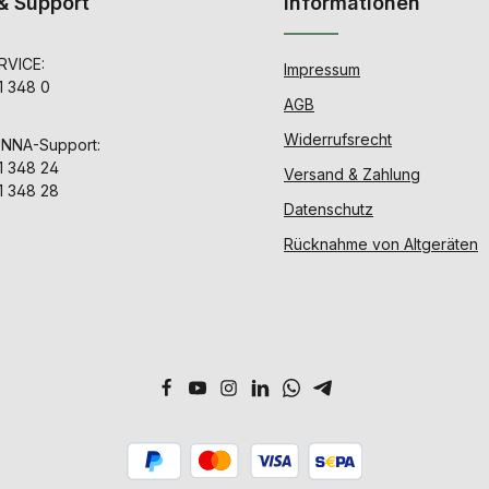
& Support
Informationen
VICE:
Impressum
1 348 0
AGB
Widerrufsrecht
ENNA-Support:
1 348 24
Versand & Zahlung
1 348 28
Datenschutz
Rücknahme von Altgeräten