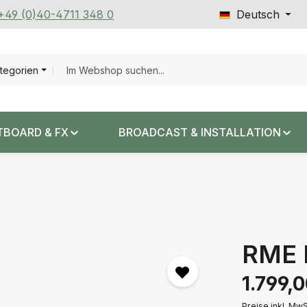
 +49 (0)40-4711 348 0
Deutsch
ategorien
TBOARD & FX
BROADCAST & INSTALLATION
RME 
Regulärer Prei
1.799,
Preise inkl. Mw