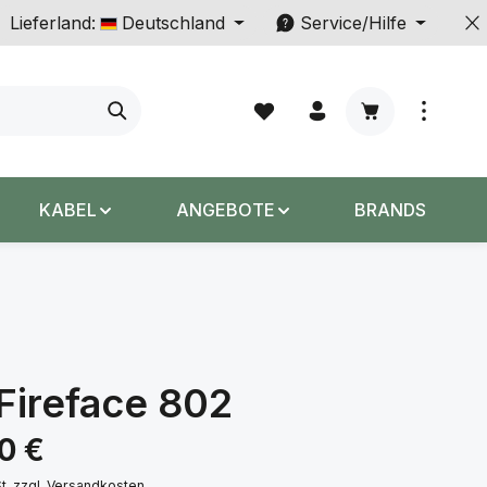
Lieferland:
Deutschland
Service/Hilfe
Warenkorb enth
KABEL
ANGEBOTE
BRANDS
Fireface 802
s:
00 €
St. zzgl. Versandkosten