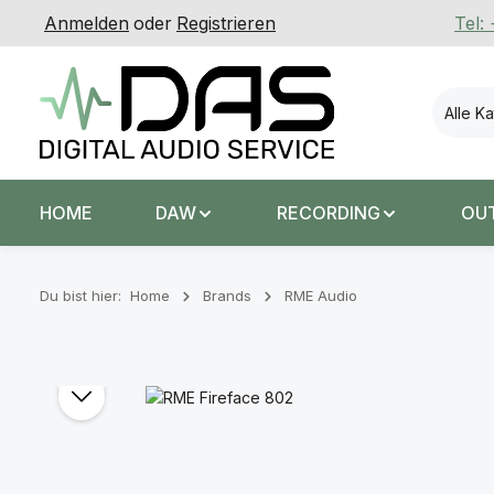
Anmelden
oder
Registrieren
Tel:
 Hauptinhalt springen
Zur Suche springen
Zur Hauptnavigation springen
Alle K
HOME
DAW
RECORDING
OU
Du bist hier:
Home
Brands
RME Audio
Bildergalerie überspringen