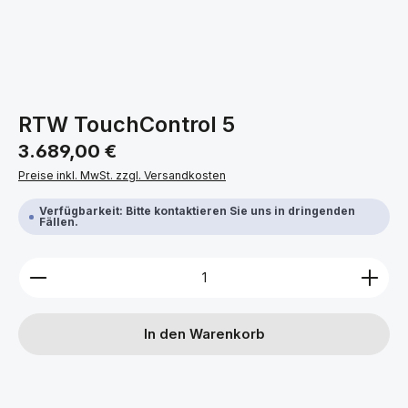
RTW TouchControl 5
Regulärer Preis:
3.689,00 €
Preise inkl. MwSt. zzgl. Versandkosten
Verfügbarkeit: Bitte kontaktieren Sie uns in dringenden
Fällen.
Produkt Anzahl: Gib den gewünschten Wert ein ode
In den Warenkorb