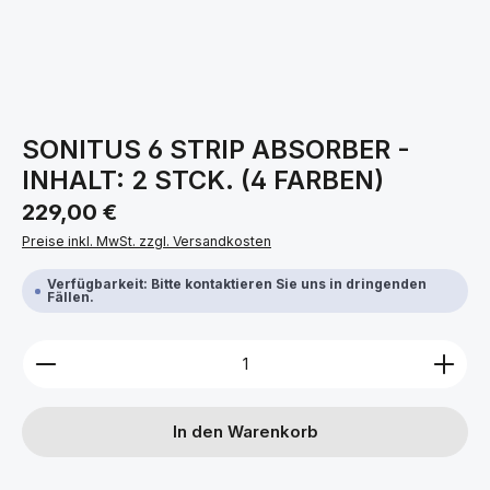
SONITUS 6 STRIP ABSORBER -
INHALT: 2 STCK. (4 FARBEN)
Regulärer Preis:
229,00 €
Preise inkl. MwSt. zzgl. Versandkosten
Verfügbarkeit: Bitte kontaktieren Sie uns in dringenden
Fällen.
Produkt Anzahl: Gib den gewünschten Wert ein ode
In den Warenkorb