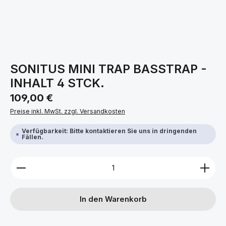
SONITUS MINI TRAP BASSTRAP -
INHALT 4 STCK.
Regulärer Preis:
109,00 €
Preise inkl. MwSt. zzgl. Versandkosten
Verfügbarkeit: Bitte kontaktieren Sie uns in dringenden
Fällen.
Produkt Anzahl: Gib den gewünschten Wert ein ode
In den Warenkorb