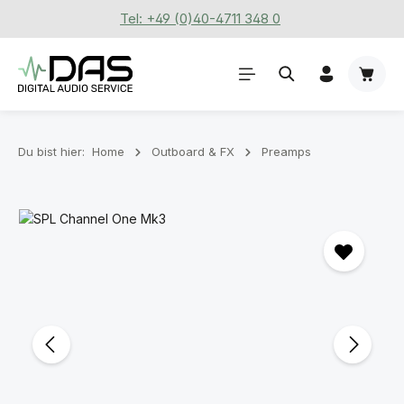
Tel: +49 (0)40-4711 348 0
Zum Hauptinhalt springen
Waren
Du bist hier:
Home
Outboard & FX
Preamps
Bildergalerie überspringen