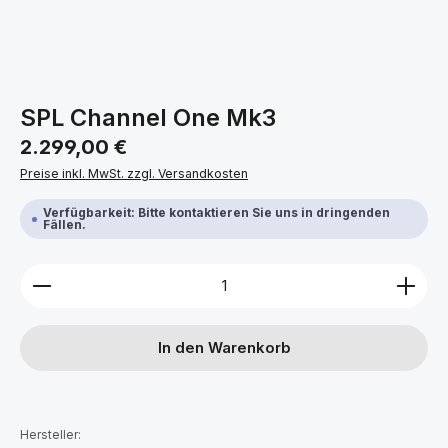
SPL Channel One Mk3
Regulärer Preis:
2.299,00 €
Preise inkl. MwSt. zzgl. Versandkosten
Verfügbarkeit: Bitte kontaktieren Sie uns in dringenden
Fällen.
Produkt Anzahl: Gib den gewünschten Wert ein ode
In den Warenkorb
Hersteller: