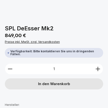
SPL DeEsser Mk2
Regulärer Preis:
849,00 €
Preise inkl. MwSt. zzgl. Versandkosten
Verfügbarkeit: Bitte kontaktieren Sie uns in dringenden
Fällen.
Produkt Anzahl: Gib den gewünschten Wert ein ode
In den Warenkorb
Hersteller: