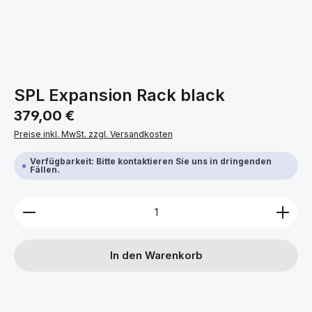
SPL Expansion Rack black
Regulärer Preis:
379,00 €
Preise inkl. MwSt. zzgl. Versandkosten
Verfügbarkeit: Bitte kontaktieren Sie uns in dringenden
Fällen.
Produkt Anzahl: Gib den gewünschten Wert ein ode
In den Warenkorb