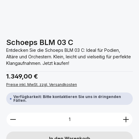
Schoeps BLM 03 C
Entdecken Sie die Schoeps BLM 03 C: Ideal für Podien,
Altäre und Orchestern. Klein, leicht und vielseitig für perfekte
Klangaufnahmen. Jetzt kaufen!
Regulärer Preis:
1.349,00 €
Preise inkl. MwSt. zzgl. Versandkosten
Verfügbarkeit: Bitte kontaktieren Sie uns in dringenden
Fällen.
Produkt Anzahl: Gib den gewünschten Wert ein ode
In den Warenkorb