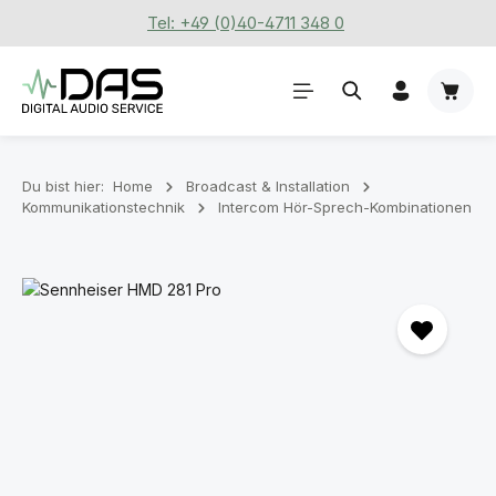
Tel: +49 (0)40-4711 348 0
Zum Hauptinhalt springen
Waren
Du bist hier:
Home
Broadcast & Installation
Kommunikationstechnik
Intercom Hör-Sprech-Kombinationen
Bildergalerie überspringen