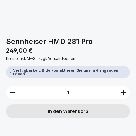
Sennheiser HMD 281 Pro
Regulärer Preis:
249,00 €
Preise inkl. MwSt. zzgl. Versandkosten
Verfügbarkeit: Bitte kontaktieren Sie uns in dringenden
Fällen.
Produkt Anzahl: Gib den gewünschten Wert ein ode
In den Warenkorb