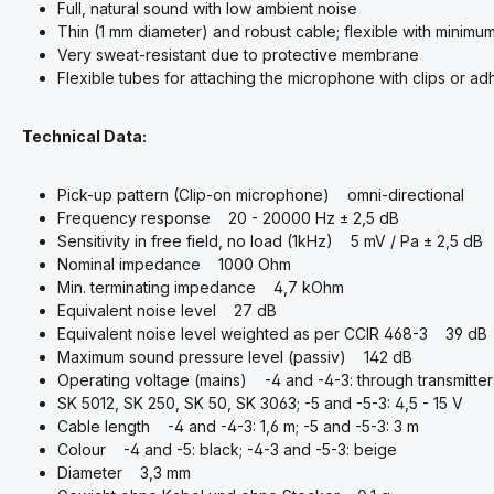
Full, natural sound with low ambient noise
Thin (1 mm diameter) and robust cable; flexible with minimu
Very sweat-resistant due to protective membrane
Flexible tubes for attaching the microphone with clips or a
Technical Data:
Pick-up pattern (Clip-on microphone) omni-directional
Frequency response 20 - 20000 Hz ± 2,5 dB
Sensitivity in free field, no load (1kHz) 5 mV / Pa ± 2,5 dB
Nominal impedance 1000 Ohm
Min. terminating impedance 4,7 kOhm
Equivalent noise level 27 dB
Equivalent noise level weighted as per CCIR 468-3 39 dB
Maximum sound pressure level (passiv) 142 dB
Operating voltage (mains) -4 and -4-3: through transmitter
SK 5012, SK 250, SK 50, SK 3063; -5 and -5-3: 4,5 - 15 V
Cable length -4 and -4-3: 1,6 m; -5 and -5-3: 3 m
Colour -4 and -5: black; -4-3 and -5-3: beige
Diameter 3,3 mm