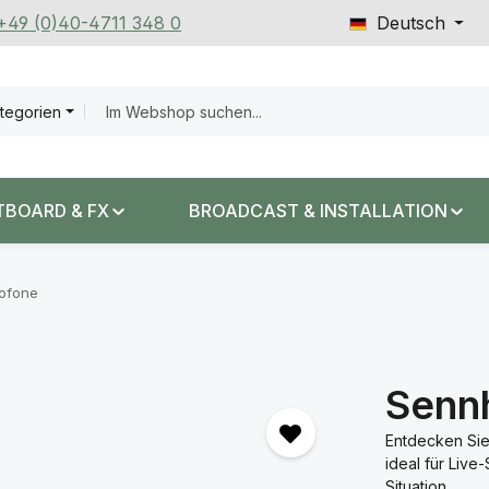
 +49 (0)40-4711 348 0
Deutsch
ategorien
TBOARD & FX
BROADCAST & INSTALLATION
rofone
Senn
Entdecken Sie
ideal für Live
Situation.