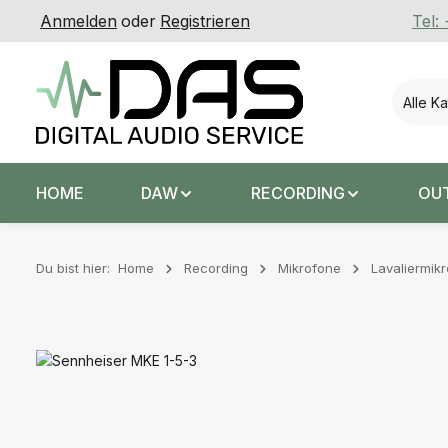
Anmelden
oder
Registrieren
Tel:
 Hauptinhalt springen
Zur Suche springen
Zur Hauptnavigation springen
Alle K
HOME
DAW
RECORDING
OU
Du bist hier:
Home
Recording
Mikrofone
Lavaliermik
Bildergalerie überspringen