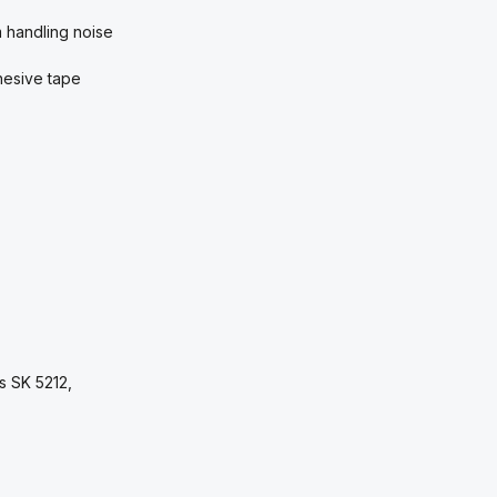
m handling noise
dhesive tape
s SK 5212,