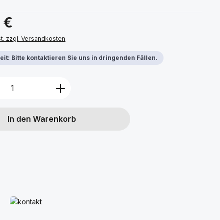
s:
 €
St. zzgl. Versandkosten
it: Bitte kontaktieren Sie uns in dringenden Fällen.
Anzahl: Gib den gewünschten Wert ein 
In den Warenkorb
Mehr erfahren