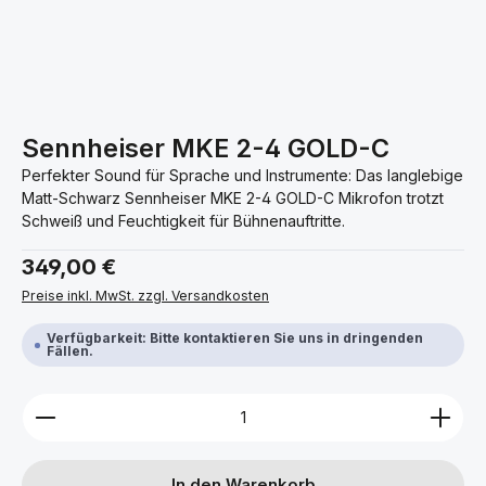
Sennheiser MKE 2-4 GOLD-C
Perfekter Sound für Sprache und Instrumente: Das langlebige
Matt-Schwarz Sennheiser MKE 2-4 GOLD-C Mikrofon trotzt
Schweiß und Feuchtigkeit für Bühnenauftritte.
Regulärer Preis:
349,00 €
Preise inkl. MwSt. zzgl. Versandkosten
Verfügbarkeit: Bitte kontaktieren Sie uns in dringenden
Fällen.
Produkt Anzahl: Gib den gewünschten Wert ein ode
In den Warenkorb