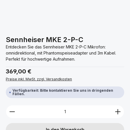
Sennheiser MKE 2-P-C
Entdecken Sie das Sennheiser MKE 2-P-C Mikrofon:
omnidirektional, mit Phantomspeiseadapter und 3m Kabel.
Perfekt für hochwertige Aufnahmen.
Regulärer Preis:
369,00 €
Preise inkl. MwSt. zzgl. Versandkosten
Verfügbarkeit: Bitte kontaktieren Sie uns in dringenden
Fällen.
Produkt Anzahl: Gib den gewünschten Wert ein ode
In den Warenkorb