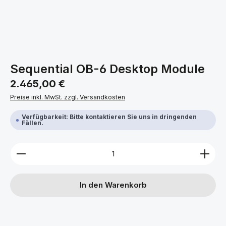
Sequential OB-6 Desktop Module
Regulärer Preis:
2.465,00 €
Preise inkl. MwSt. zzgl. Versandkosten
Verfügbarkeit: Bitte kontaktieren Sie uns in dringenden
Fällen.
Produkt Anzahl: Gib den gewünschten Wert ein ode
In den Warenkorb