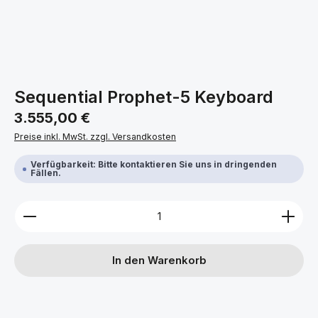
Sequential Prophet-5 Keyboard
Regulärer Preis:
3.555,00 €
Preise inkl. MwSt. zzgl. Versandkosten
Verfügbarkeit: Bitte kontaktieren Sie uns in dringenden
Fällen.
Produkt Anzahl: Gib den gewünschten Wert ein ode
In den Warenkorb