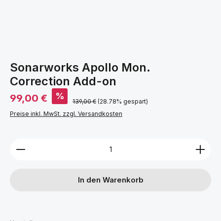
Sonarworks Apollo Mon.
Correction Add-on
Verkaufspreis:
%
99,00 €
Regulärer Preis:
139,00 €
(28.78% gespart)
Preise inkl. MwSt. zzgl. Versandkosten
Produkt Anzahl: Gib den gewünschten Wert ein ode
In den Warenkorb