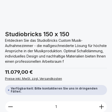
Studiobricks 150 x 150
Entdecken Sie das StudioBricks Custom Musik-
Aufnahmezimmer - die maßgeschneiderte Lösung für höchste
Ansprüche in der Musikproduktion. Optimal Schalldämmung,
individuelles Design und nachhaltige Materialien bieten Ihnen
einen professionellen Arbeitsraum f
Regulärer Preis:
11.079,00 €
Preise inkl. MwSt. zzgl. Versandkosten
Verfügbarkeit: Bitte kontaktieren Sie uns in dringenden
Fällen.
Produkt Anzahl: Gib den gewünschten Wert ein ode