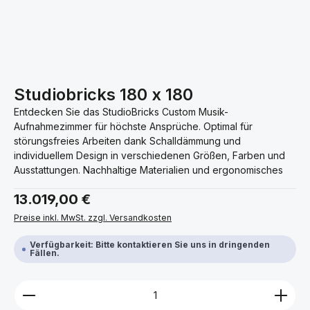
Studiobricks 180 x 180
Entdecken Sie das StudioBricks Custom Musik-
Aufnahmezimmer für höchste Ansprüche. Optimal für
störungsfreies Arbeiten dank Schalldämmung und
individuellem Design in verschiedenen Größen, Farben und
Ausstattungen. Nachhaltige Materialien und ergonomisches
Regulärer Preis:
13.019,00 €
Preise inkl. MwSt. zzgl. Versandkosten
Verfügbarkeit: Bitte kontaktieren Sie uns in dringenden
Fällen.
Produkt Anzahl: Gib den gewünschten Wert ein ode