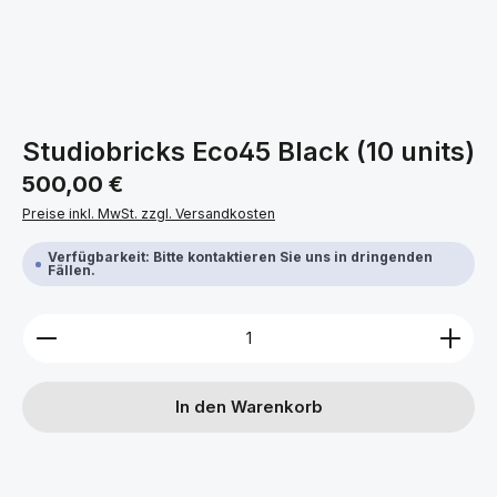
Studiobricks Eco45 Black (10 units)
Regulärer Preis:
500,00 €
Preise inkl. MwSt. zzgl. Versandkosten
Verfügbarkeit: Bitte kontaktieren Sie uns in dringenden
Fällen.
Produkt Anzahl: Gib den gewünschten Wert ein ode
In den Warenkorb