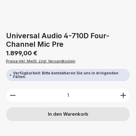
Universal Audio 4-710D Four-
Channel Mic Pre
Regulärer Preis:
1.899,00 €
Preise inkl. MwSt. zzgl. Versandkosten
Verfügbarkeit: Bitte kontaktieren Sie uns in dringenden
Fällen.
Produkt Anzahl: Gib den gewünschten Wert ein ode
In den Warenkorb