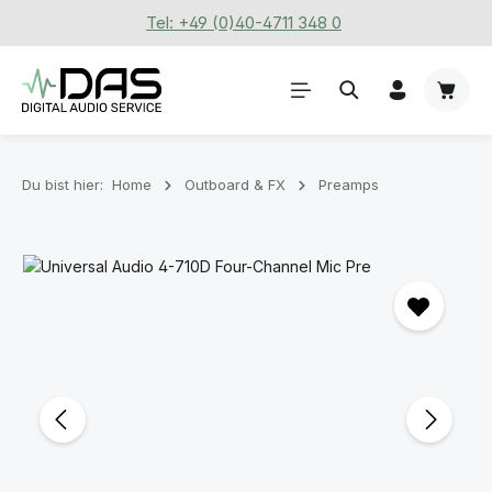
Tel: +49 (0)40-4711 348 0
Zum Hauptinhalt springen
Waren
Du bist hier:
Home
Outboard & FX
Preamps
Bildergalerie überspringen