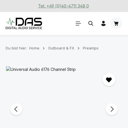
Tel: +49 (0)40-4711 348 0
Zum Hauptinhalt springen
Waren
Du bist hier:
Home
Outboard & FX
Preamps
Bildergalerie überspringen