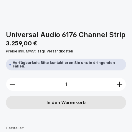
Universal Audio 6176 Channel Strip
Regulärer Preis:
3.259,00 €
Preise inkl. MwSt. zzgl. Versandkosten
Verfügbarkeit: Bitte kontaktieren Sie uns in dringenden
Fällen.
Produkt Anzahl: Gib den gewünschten Wert ein ode
In den Warenkorb
Hersteller: