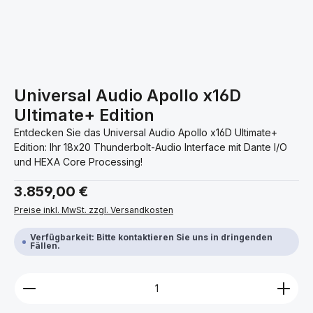
Universal Audio Apollo x16D
Ultimate+ Edition
Entdecken Sie das Universal Audio Apollo x16D Ultimate+
Edition: Ihr 18x20 Thunderbolt-Audio Interface mit Dante I/O
und HEXA Core Processing!
Regulärer Preis:
3.859,00 €
Preise inkl. MwSt. zzgl. Versandkosten
Verfügbarkeit: Bitte kontaktieren Sie uns in dringenden
Fällen.
Produkt Anzahl: Gib den gewünschten Wert ein ode