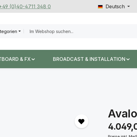
 +49 (0)40-4711 348 0
Deutsch
ategorien
TBOARD & FX
BROADCAST & INSTALLATION
Aval
Regulärer Prei
4.049,
Preise inkl. Mw