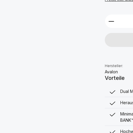
Produkt 
Hersteller:
Avalon
Vorteile
Dual M
Heraus
Minima
BANK
Hochwe