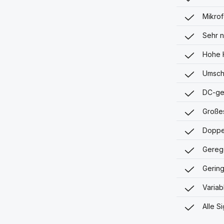
Mikrof
Sehr n
Hohe 
Umscha
DC-ge
Großes
Doppe
Gereg
Gerin
Variab
Alle S