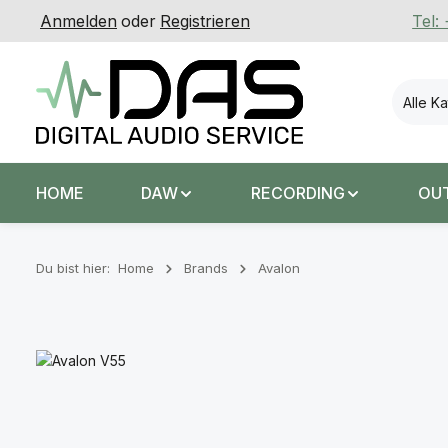
Anmelden
oder
Registrieren
Tel:
 Hauptinhalt springen
Zur Suche springen
Zur Hauptnavigation springen
Alle K
HOME
DAW
RECORDING
OU
Du bist hier:
Home
Brands
Avalon
Bildergalerie überspringen