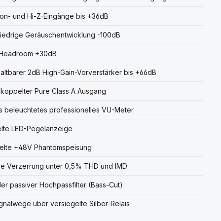
on- und Hi-Z-Eingänge bis +36dB
iedrige Geräuschentwicklung -100dB
Headroom +30dB
ltbarer 2dB High-Gain-Vorverstärker bis +66dB
koppelter Pure Class A Ausgang
 beleuchtetes professionelles VU-Meter
lte LED-Pegelanzeige
elte +48V Phantomspeisung
ge Verzerrung unter 0,5% THD und IMD
ler passiver Hochpassfilter (Bass-Cut)
ignalwege über versiegelte Silber-Relais