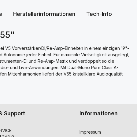
e
Herstellerinformationen
Tech-Info
V55"
wei V5 Vorverstärker/DI/Re-Amp-Einheiten in einem einzigen 19"-
d Autonomie jeder Einheit. Für maximale Vielseitigkeit ausgelegt,
nstrumenten-DI und Re-Amp-Matrix und verdoppelt so die
 Studio- und Live-Anwendungen. Mit Dual-Mono Pure Class A-
n Mittenharmonien liefert der V55 kristallklare Audioqualität
& Support
Informationen
VICE:
Impressum
1 348 0