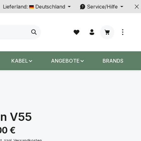
Lieferland:
Deutschland
Service/Hilfe
Warenkorb enth
KABEL
ANGEBOTE
BRANDS
on V55
s:
00 €
St. zzgl. Versandkosten