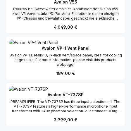
minimale Signalpfad-Interferenzen, hohe Headroom und extrem
Avalon V55
niedriges Rauschen für präzise Audio-Wiedergabe.
Exklusiv bei Sweetwater erhältlich, kombiniert der Avalon V55
zwei V5 Vorverstärker/DI/Re-Amp-Einheiten in einem einzigen
19"-Chassis und bewahrt dabei geschickt die elektrische
Isolation und Autonomie jeder Einheit. Für maximale Vielseitigkeit
Regulärer Preis:
4.049,00 €
ausgelegt, bietet der V55 einen hervorragenden Mikrofon-
Vorverstärker, Instrumenten-DI und Re-Amp-Matrix und
verdoppelt so die Flexibilität und klangliche Exzellenz des V5 für
professionelle Studio- und Live-Anwendungen. Mit Dual-Mono
Pure Class A-Schaltungen, minimalen Signalpfad-Interferenzen
Avalon VP-1 Vent Panel
und reichen tiefen Mittenharmonien liefert der V55 kristallklare
Avalon VP-1 Details1U, 19-inch vent/space panel, ideal for cooling
Audioqualität und herausragende musikalische Details.
large racks. For more information, please visit this products
webpage.
Regulärer Preis:
189,00 €
Avalon VT-737SP
PREAMPLIFIER: The VT-737SP has three input selections: 1. The
VT-737SP features a higher-performance microphone input
transformer with +48v phantom selection. 2. Instrument DI high
source input with jack located on front panel. 3. Balanced line
Regulärer Preis:
3.999,00 €
input, discrete high-level Class A. The Class A preamplifier
utilizes two cascaded, dual vacuum tube triodes configured with
minimum negative feedback. A high gain switch boosts the