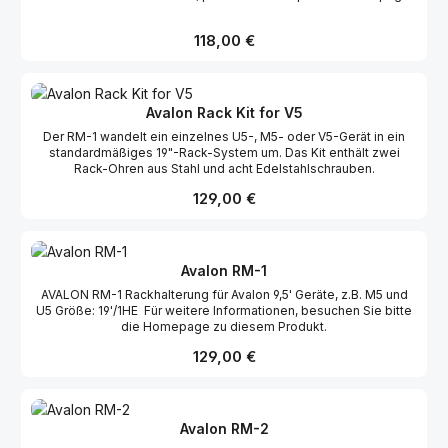
Regulärer Preis:
118,00 €
Avalon Rack Kit for V5
Der RM-1 wandelt ein einzelnes U5-, M5- oder V5-Gerät in ein
standardmäßiges 19"-Rack-System um. Das Kit enthält zwei
Rack-Ohren aus Stahl und acht Edelstahlschrauben.
Regulärer Preis:
129,00 €
Avalon RM-1
AVALON RM-1 Rackhalterung für Avalon 9,5' Geräte, z.B. M5 und
U5 Größe: 19'/1HE Für weitere Informationen, besuchen Sie bitte
die Homepage zu diesem Produkt.
Regulärer Preis:
129,00 €
Avalon RM-2