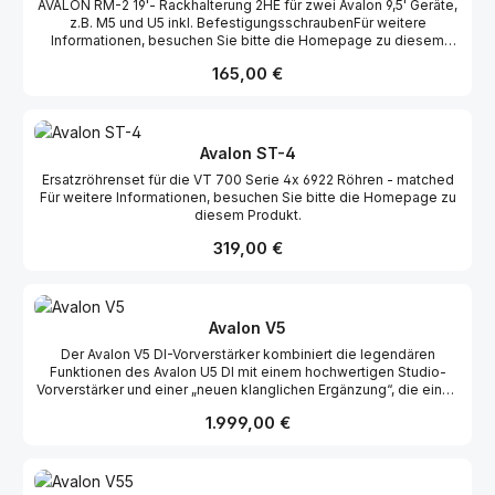
AVALON RM-2 19'- Rackhalterung 2HE für zwei Avalon 9,5' Geräte,
z.B. M5 und U5 inkl. BefestigungsschraubenFür weitere
Informationen, besuchen Sie bitte die Homepage zu diesem
Produkt.
Regulärer Preis:
165,00 €
Avalon ST-4
Ersatzröhrenset für die VT 700 Serie 4x 6922 Röhren - matched
Für weitere Informationen, besuchen Sie bitte die Homepage zu
diesem Produkt.
Regulärer Preis:
319,00 €
Avalon V5
Der Avalon V5 DI-Vorverstärker kombiniert die legendären
Funktionen des Avalon U5 DI mit einem hochwertigen Studio-
Vorverstärker und einer „neuen klanglichen Ergänzung“, die einen
neuen Maßstab für Tonalität setzt. Mit Dual-Mono-, Pure-Class-
Regulärer Preis:
1.999,00 €
A-Schaltungen und zwei alternativen kaskadierten Transistor-
Topologien liefert der V5 reiche tiefe Mittenharmonien, präzise
Details und musikalische Exzellenz. Entwickelt für professionelle
Aufnahmesessions und Live-Performance-Rigs, sorgt der V5 für