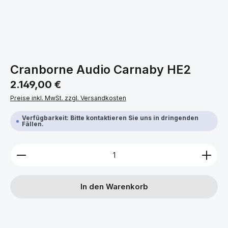
Cranborne Audio Carnaby HE2
Regulärer Preis:
2.149,00 €
Preise inkl. MwSt. zzgl. Versandkosten
Verfügbarkeit: Bitte kontaktieren Sie uns in dringenden
Fällen.
Produkt Anzahl: Gib den gewünschten Wert ein ode
In den Warenkorb