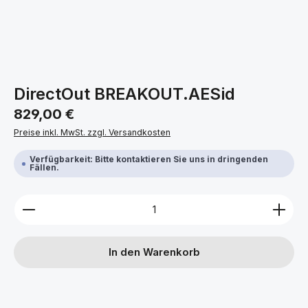
DirectOut BREAKOUT.AESid
Regulärer Preis:
829,00 €
Preise inkl. MwSt. zzgl. Versandkosten
Verfügbarkeit: Bitte kontaktieren Sie uns in dringenden
Fällen.
Produkt Anzahl: Gib den gewünschten Wert ein ode
In den Warenkorb