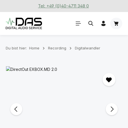
Tel: +49 (0)40-4711 348 0
Zum Hauptinhalt springen
Waren
Du bist hier:
Home
Recording
Digitalwandler
Bildergalerie überspringen