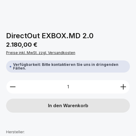
DirectOut EXBOX.MD 2.0
Regulärer Preis:
2.180,00 €
Preise inkl. MwSt. zzgl. Versandkosten
Verfügbarkeit: Bitte kontaktieren Sie uns in dringenden
Fällen.
Produkt Anzahl: Gib den gewünschten Wert ein ode
In den Warenkorb
Hersteller: