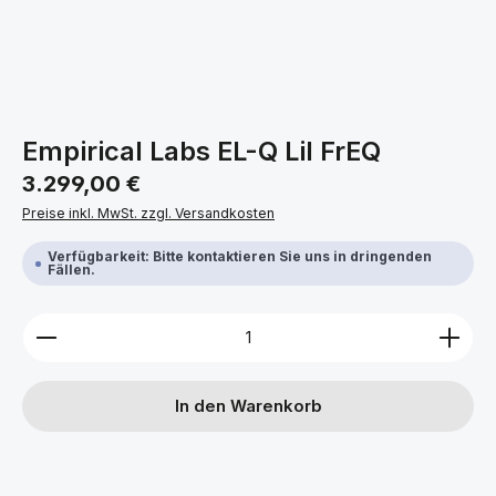
Empirical Labs EL-Q Lil FrEQ
Regulärer Preis:
3.299,00 €
Preise inkl. MwSt. zzgl. Versandkosten
Verfügbarkeit: Bitte kontaktieren Sie uns in dringenden
Fällen.
Produkt Anzahl: Gib den gewünschten Wert ein ode
In den Warenkorb