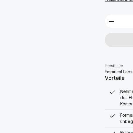
Produkt 
Hersteller:
Empirical Labs
Vorteile
Nehmen
des EL
Kompr
Formen
unbegr
Nutzen