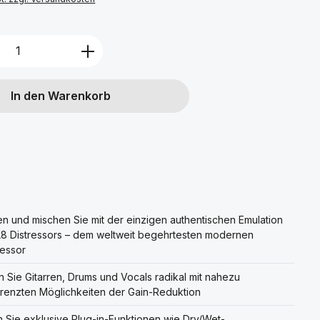
Anzahl: Gib den gewünschten Wert ein 
In den Warenkorb
 und mischen Sie mit der einzigen authentischen Emulation
8 Distressors – dem weltweit begehrtesten modernen
essor
 Sie Gitarren, Drums und Vocals radikal mit nahezu
enzten Möglichkeiten der Gain-Reduktion
 Sie exklusive Plug-in-Funktionen wie Dry/Wet-