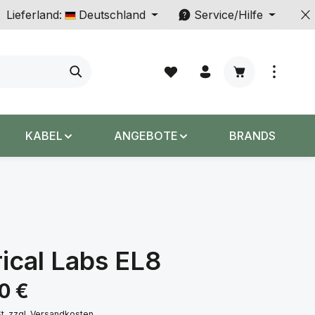
Lieferland:
Deutschland
Service/Hilfe
Warenkorb enth
KABEL
ANGEBOTE
BRANDS
ical Labs EL8
s:
00 €
St. zzgl. Versandkosten