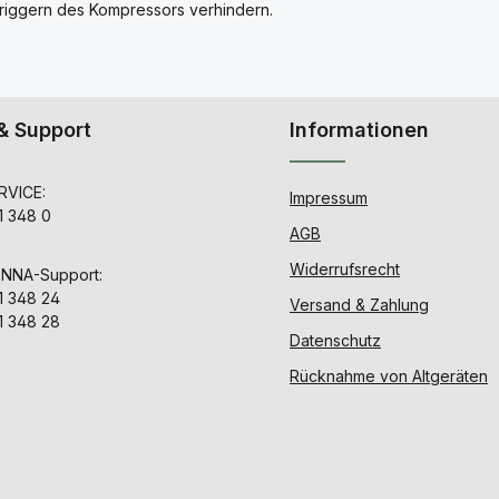
riggern des Kompressors verhindern.
& Support
Informationen
VICE:
Impressum
1 348 0
AGB
Widerrufsrecht
ENNA-Support:
1 348 24
Versand & Zahlung
1 348 28
Datenschutz
Rücknahme von Altgeräten