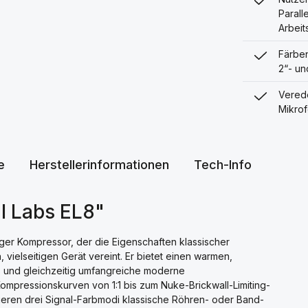
Parall
Arbeit
Färben
2“- un
Verede
Mikrof
e
Herstellerinformationen
Tech-Info
l Labs EL8"
loger Kompressor, der die Eigenschaften klassischer
vielseitigen Gerät vereint. Er bietet einen warmen,
s und gleichzeitig umfangreiche moderne
ompressionskurven von 1:1 bis zum Nuke-Brickwall-Limiting-
lieren drei Signal-Farbmodi klassische Röhren- oder Band-