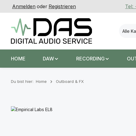
Anmelden
oder
Registrieren
Tel:
 Hauptinhalt springen
Zur Suche springen
Zur Hauptnavigation springen
Alle K
HOME
DAW
RECORDING
OU
Du bist hier:
Home
Outboard & FX
Bildergalerie überspringen