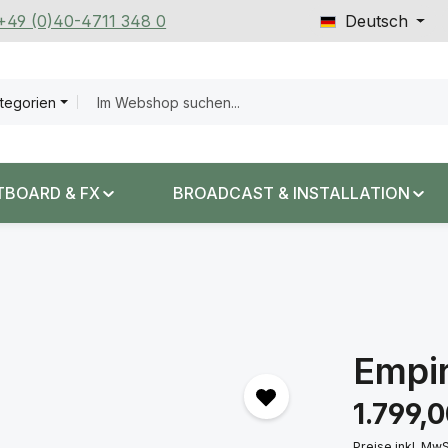
 +49 (0)40-4711 348 0
Deutsch
ategorien
TBOARD & FX
BROADCAST & INSTALLATION
Empir
Regulärer Prei
1.799,
Preise inkl. Mw