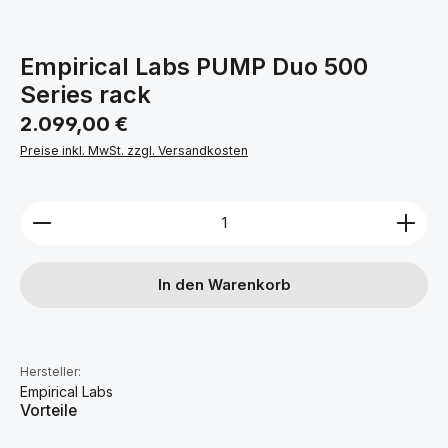
Empirical Labs PUMP Duo 500
Series rack
Regulärer Preis:
2.099,00 €
Preise inkl. MwSt. zzgl. Versandkosten
Produkt Anzahl: Gib den gewünschten Wert ein ode
In den Warenkorb
Hersteller:
Empirical Labs
Vorteile