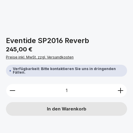
Eventide SP2016 Reverb
Regulärer Preis:
245,00 €
Preise inkl. MwSt. zzgl. Versandkosten
Verfügbarkeit: Bitte kontaktieren Sie uns in dringenden
Fällen.
Produkt Anzahl: Gib den gewünschten Wert ein ode
In den Warenkorb