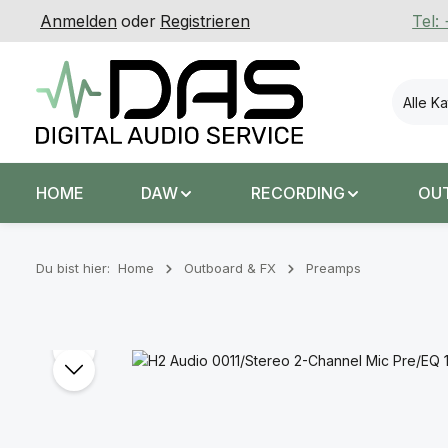
Anmelden
oder
Registrieren
Tel:
 Hauptinhalt springen
Zur Suche springen
Zur Hauptnavigation springen
Alle K
HOME
DAW
RECORDING
OU
Du bist hier:
Home
Outboard & FX
Preamps
Bildergalerie überspringen