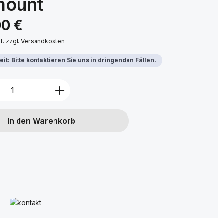
mount
s:
00 €
St. zzgl. Versandkosten
it: Bitte kontaktieren Sie uns in dringenden Fällen.
Anzahl: Gib den gewünschten Wert ein 
In den Warenkorb
Mehr erfahren