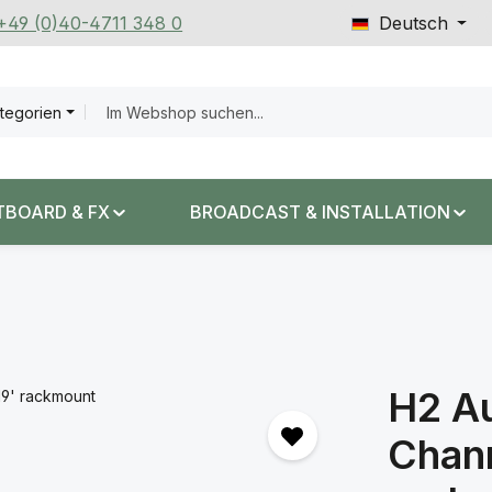
 +49 (0)40-4711 348 0
Deutsch
ategorien
TBOARD & FX
BROADCAST & INSTALLATION
H2 Au
Chann