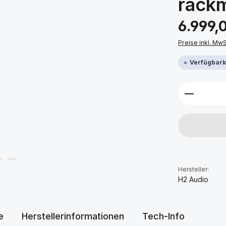
rack
Regulärer Prei
6.999,
Preise inkl. Mw
Verfügbarke
Produkt 
Hersteller:
H2 Audio
e
Herstellerinformationen
Tech-Info