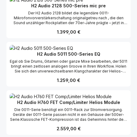
Modulen der Serie 0011 entwickelt und ist das Herzstück Ihres
H2 Audio 2128 500-Series mic pre
Helios-inspirierten Ökosystems – er liefert saubere, stabile
Der H2 Audio 2128 bildet die legendäre 0011-
Energie und zeichnet sich durch eine robuste Konstruktion aus,
Mikrofonvorverstärkerschaltung originalgetreu nach , die den
die jahrzehntelangen professionellen Einsatz ermöglicht.
Sound unzähliger Rockplatten der 70er-Jahre prägte – jetzt in
einem kompakten, modernen Format. Mit seinem druckvollen
Regulärer Preis:
1.399,00 €
Charakter, den offenen Höhen und der schnellen Impulsantwort
liefert der 2128 dieselbe musikalische Wärme und Dynamik, die
Helios zur ersten Wahl von Led Zeppelin, den Rolling Stones und
unzähligen anderen Musiklegenden machte.
H2 Audio 5011 500-Series EQ
Egal ob Sie Drums, Gitarren oder ganze Mixe bearbeiten, der 5011
bringt einen zeitlosen analogen Groove in Ihren Workflow. Holen
Sie sich den unverwechselbaren Klangcharakter der Helios-
Konsolen in Ihr 500er-Rack oder Ihre Lunchbox. Der H2 Audio
Regulärer Preis:
1.259,00 €
5011 bildet die EQ-Sektion des legendären 0011-Moduls
originalgetreu nach und liefert denselben gefühlvollen,
druckvollen Sound, der den britischen Rock der 60er und 70er
Jahre prägte – jetzt im kompakten Format der 500er-Serie. Mit
seinen warmen Mitten, sanften Shelving-Filtern und dem
H2 Audio H760 FET Comp/Limiter Helios Module
authentischen Analog-Feeling verleiht der 5011 Ihrem Sound
Die 0011-Serie benötigt ein 0011-Rack zur Stromversorgung.
Vintage-Präsenz und Klarheit, ohne die Effizienz moderner
Geräte der 0011-Serie passen nicht in ein Gehäuse der 500er-
Studios zu beeinträchtigen. Ob für Recording oder Mixing –
Serie.Klassische FET-Kompression ist das Geheimnis hinter dem
dieser EQ mit Tradition im kompakten Format ist die perfekte
druckvollen Schlagzeugsound von Led Zeppelins „When the
Wahl.
Regulärer Preis:
2.559,00 €
Levee Breaks“. Diese originalgetreue Neuauflage des
ADR/Helios FET-Kompressors/Limiters bietet fünf