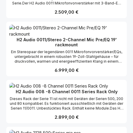
Serie.Der H2 Audio 0011 Mikrofonvorverstärker mit 3-Band-EQ
liefert den unverwechselbaren Helios-Punch – offene Höhen,
Regulärer Preis:
2.509,00 €
straffe Bässe und blitzschnelles Attack – unterstützt von
massiver Aussteuerungsreserve und warmem, cremigem
Transformatorklang. Gebaut wie die Originale, mit
Verbesserungen für den modernen Studio-Workflow. Betreten
Sie den Regieraum aus der goldenen Ära des Rock ’n’ Roll. Das
H2 Audio 0011 fängt den Klang und das Feeling der legendären
H2 Audio 0011/Stereo 2-Channel Mic Pre/EQ 19'
Helios-Produktionsmodule ein, die unzählige Klassiker der 70er-
rackmount
Jahre prägten. Jede Note erstrahlt in lebendigem, knackigem
Transienten, satter harmonischer Tiefe und einem musikalischen
Ein Stereopaar der legendären 0011 Mikrofonvorverstärker/EQs,
EQ, der den Klang formt, ohne ihn zu verwaschen.
untergebracht in einem robusten 19-Zoll-Stahlgehäuse – für
druckvollen, warmen und energieeffizienten Klang in einem
sofort aufnahmebereiten Format. Der H2 Audio 0011/Stereo
Regulärer Preis:
6.999,00 €
vereint alle Vorzüge des legendären Helios 0011 und bietet
doppelt so viele. In einem robusten 19-Zoll-Rackgehäuse
untergebracht, beherbergt dieses Gerät zwei vollständige 0011-
Mikrofonvorverstärker-/EQ-Kanäle – das perfekte Werkzeug für
Stereoaufnahmen, Dual-Mono-Setups oder die Bearbeitung des
H2 Audio 008 -8 Channel 0011 Series Rack Only
Mixbusses.
Dieses Rack der Serie 11 ist nicht mit Geräten der Serien 500, 200
und 80 kompatibel. Es funktioniert ausschließlich mit Geräten der
Serien 11/0011. Unbestücktes Rack. Enthält keine Module.Das H2
Audio 008 8-Kanal Rack bringt die modulare Leistungsfähigkeit
Regulärer Preis:
2.899,00 €
von Helios in Ihr modernes Studio – entwickelt für Toningenieure,
die dieselbe Klangintegrität, Verarbeitungsqualität und Flexibilität
fordern, die das goldene Zeitalter der Aufnahmekonsolen
ausmachten. Der 008 wurde für die Aufnahme von bis zu acht