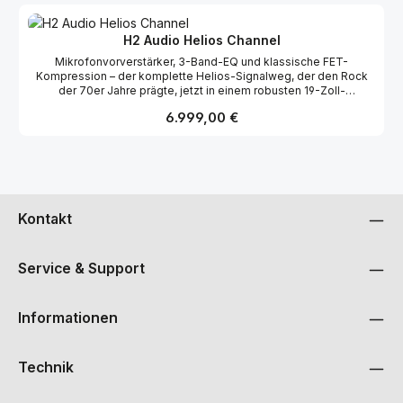
Kompressionsverhältnisse, wählbare Attack- und Release-
Zeiten, einen festen Schwellenwert und eine Limiter-Sektion –
alles über die bewährte britische Schaltungstechnik. Verleiht
H2 Audio Helios Channel
Schlagzeug, Gesang oder Gitarren einen knackigen analogen
Mikrofonvorverstärker, 3-Band-EQ und klassische FET-
Punch und die Dynamik des Vintage-Rock.
Kompression – der komplette Helios-Signalweg, der den Rock
der 70er Jahre prägte, jetzt in einem robusten 19-Zoll-
Rackmount-Kanalzug. Der H2 Audio Helios Channel vereint den
Regulärer Preis:
6.999,00 €
vollen Klangcharakter der legendären Helios-Konsolen in einem
leistungsstarken Rackgerät. Mit dem 0011-Mikrofonvorverstärker,
dem induktorbasierten 3-Band-EQ und dem klassischen Helios-
FET-Kompressor/Limiter erzeugt dieser Channelstrip den Punch,
die Wärme und die musikalische Formung, die das goldene
Zeitalter des britischen Rocks prägten.
Kontakt
Service & Support
Informationen
Technik