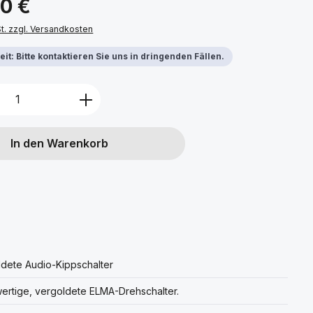
00 €
St. zzgl. Versandkosten
it: Bitte kontaktieren Sie uns in dringenden Fällen.
Anzahl: Gib den gewünschten Wert ein 
In den Warenkorb
dete Audio-Kippschalter
rtige, vergoldete ELMA-Drehschalter.