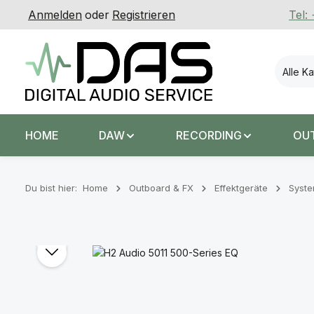
Anmelden
oder
Registrieren
Tel:
 Hauptinhalt springen
Zur Suche springen
Zur Hauptnavigation springen
Alle K
HOME
DAW
RECORDING
OU
Du bist hier:
Home
Outboard & FX
Effektgeräte
Syst
Bildergalerie überspringen