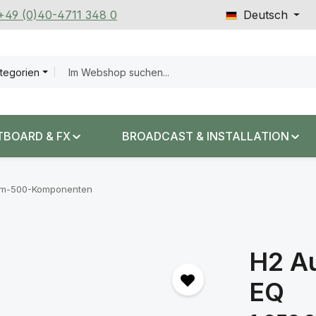
 +49 (0)40-4711 348 0
Deutsch
ategorien
TBOARD & FX
BROADCAST & INSTALLATION
em-500-Komponenten
H2 Au
EQ
Regulärer Prei