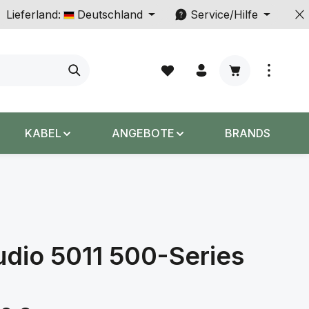
Lieferland:
Deutschland
Service/Hilfe
Warenkorb enth
KABEL
ANGEBOTE
BRANDS
dio 5011 500-Series
s: