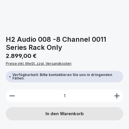
H2 Audio 008 -8 Channel 0011
Series Rack Only
Regulärer Preis:
2.899,00 €
Preise inkl. MwSt. zzgl. Versandkosten
Verfügbarkeit: Bitte kontaktieren Sie uns in dringenden
Fällen.
Produkt Anzahl: Gib den gewünschten Wert ein ode
In den Warenkorb