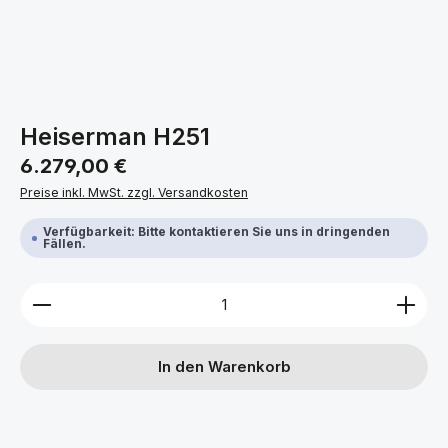
Heiserman H251
Regulärer Preis:
6.279,00 €
Preise inkl. MwSt. zzgl. Versandkosten
Verfügbarkeit: Bitte kontaktieren Sie uns in dringenden
Fällen.
Produkt Anzahl: Gib den gewünschten Wert ein ode
In den Warenkorb