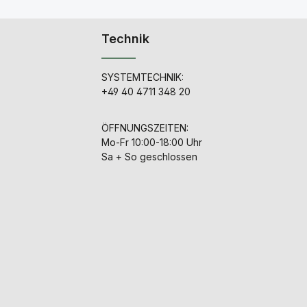
Funktion; ein brandneues
Mikrofon, das das Herz
und die Seele des U47 in
Technik
einem kompakten und
vielseitigen Paket
einfängt. Das Type-19 ist
extrem robust und hält
SYSTEMTECHNIK:
allen Belastungen stand.
+49 40 4711 348 20
Ausgestattet mit der
gleichen HK47-Kapsel
wie das bewährte
ÖFFNUNGSZEITEN:
Heiserman H47-
Mo-Fr 10:00-18:00 Uhr
Röhrenmikrofon, bietet
das Type 19 unglaublich
Sa + So geschlossen
viel Klang in einem
Mikrofon, das selbst in
engsten Räumen Platz
findet.