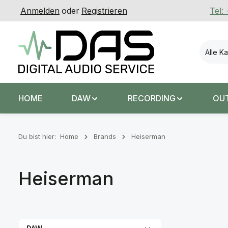
Anmelden
oder
Registrieren
Tel:
 Hauptinhalt springen
Zur Suche springen
Zur Hauptnavigation springen
Alle K
HOME
DAW
RECORDING
OU
Du bist hier:
Home
Brands
Heiserman
Heiserman