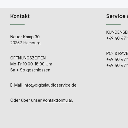
die gesamt
dieses Gerät
North Caroli
Kontakt
Service 
Maschinenb
von Hand ge
Inneren d
werden alle 
KUNDENSER
Origina
Neuer Kamp 30
+49 40 471
nachgebil
20357 Hamburg
erstaunlic
T14/1-Tran
PC- & RAV
(entwickelt
ÖFFNUNGSZEITEN:
+49 40 471
makellosen V
Mo-Fr 10:00-18:00 Uhr
von 1961)
+49 40 471
Acrylplatine
Sa + So geschlossen
vollstä
Acrylkopfba
dem ori
E-Mail:
info@digitalaudioservice.de
Rotationsmus
und dem vol
Ck12-Sattel m
Oder über unser
Kontaktformular
.
Schaumstoff
Di
Schaltungsk
bestehen aus
Takman
Widerstän
Polystyrol