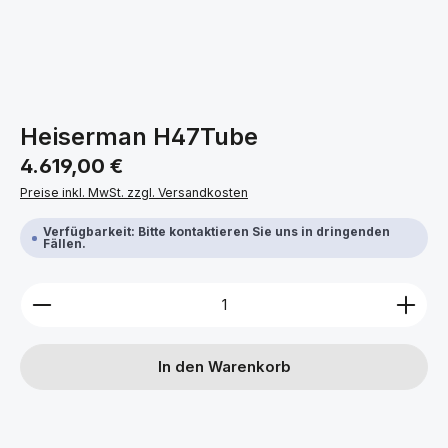
Heiserman H47Tube
Regulärer Preis:
4.619,00 €
Preise inkl. MwSt. zzgl. Versandkosten
Verfügbarkeit: Bitte kontaktieren Sie uns in dringenden
Fällen.
Produkt Anzahl: Gib den gewünschten Wert ein ode
In den Warenkorb