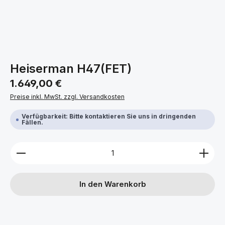
Heiserman H47(FET)
Regulärer Preis:
1.649,00 €
Preise inkl. MwSt. zzgl. Versandkosten
Verfügbarkeit: Bitte kontaktieren Sie uns in dringenden
Fällen.
Produkt Anzahl: Gib den gewünschten Wert ein ode
In den Warenkorb