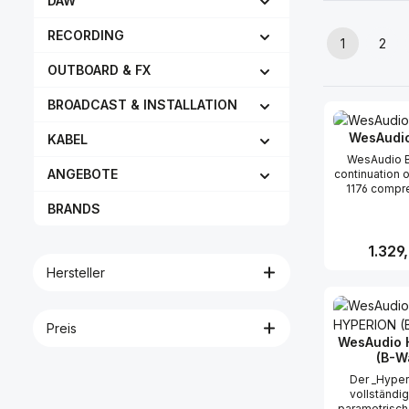
DAW
RECORDING
1
2
Seite
Seit
OUTBOARD & FX
BROADCAST & INSTALLATION
WesAudio
KABEL
WesAudio B
ANGEBOTE
continuation
1176 compr
introduction
BRANDS
significant
improved th
version.One 
Reguläre
1.329
important ch
Hersteller
mode switch
Vintage - dec
Produk
circuit
desymmetriza
Preis
input signal
WesAudio 
- is an electr
(B-W
exactly the 
previous ver
Der _Hyperi
compresso
vollständi
Vintage mod
parametrisch