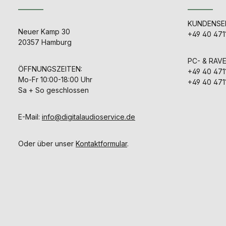
Klangästh
HUI-Con
mode
Automatione
Steuerungst
KUNDENSER
Ihre DAW auf
und bietet
Neuer Kamp 30
die Feinabs
+49 40 471
Flexibilität im
Paramete
20357 Hamburg
Das Audios
komfortabler m
ausschließ
ngLEVELER
analoge Ko
PC- & RAV
analoge Klan
verarbeitet,
ÖFFNUNGSZEITEN:
+49 40 471
mit mo
warmer, k
Mo-Fr 10:00-18:00 Uhr
Steuerungst
+49 40 471
detailreic
und ist die i
Sa + So geschlossen
gewährleis
für anspr
Gleichzeitig
Mixing
die digita
Produktion
Funktion eine
E-Mail:
info@digitalaudioservice.de
Speicher
Wiederherste
Einstellunge
Oder über unser
Kontaktformular
.
Ihrer DAW. _PHOEBE
vereint kl
Soundchar
moderner 
Integration u
eine ideale
profess
Aufnahmean