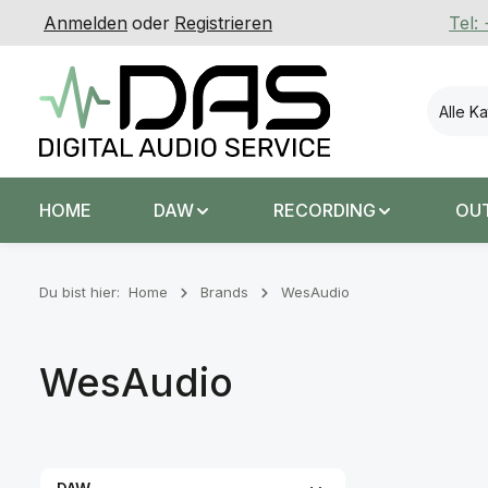
Anmelden
oder
Registrieren
Tel:
 Hauptinhalt springen
Zur Suche springen
Zur Hauptnavigation springen
Alle K
HOME
DAW
RECORDING
OU
Du bist hier:
Home
Brands
WesAudio
WesAudio