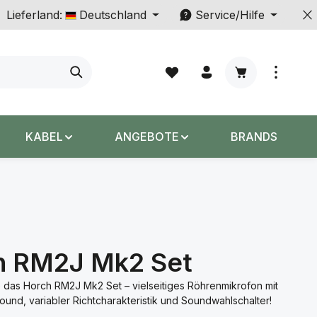
Lieferland:
Deutschland
Service/Hilfe
Warenkorb enth
KABEL
ANGEBOTE
BRANDS
h RM2J Mk2 Set
 das Horch RM2J Mk2 Set – vielseitiges Röhrenmikrofon mit
und, variabler Richtcharakteristik und Soundwahlschalter!