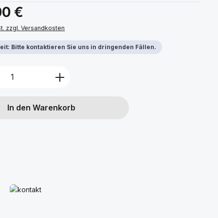
s:
00 €
St. zzgl. Versandkosten
it: Bitte kontaktieren Sie uns in dringenden Fällen.
Anzahl: Gib den gewünschten Wert ein 
In den Warenkorb
Mehr erfahren