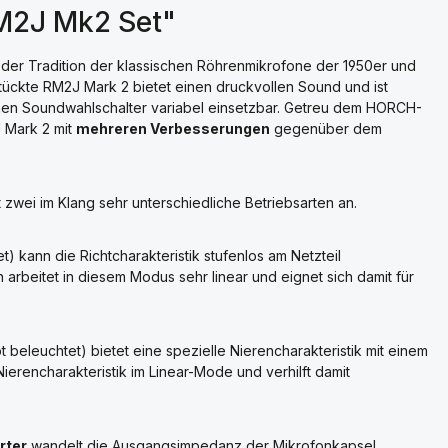
M2J Mk2 Set"
der Tradition der klassischen Röhrenmikrofone der 1950er und
stückte RM2J Mark 2 bietet einen druckvollen Sound und ist
chen Soundwahlschalter variabel einsetzbar. Getreu dem HORCH-
 Mark 2 mit
mehreren Verbesserungen
gegenüber dem
t zwei im Klang sehr unterschiedliche Betriebsarten an.
) kann die Richtcharakteristik stufenlos am Netzteil
arbeitet in diesem Modus sehr linear und eignet sich damit für
 beleuchtet) bietet eine spezielle Nierencharakteristik mit einem
rencharakteristik im Linear-Mode und verhilft damit
rter
wandelt die Ausgangsimpedanz der Mikrofonkapsel