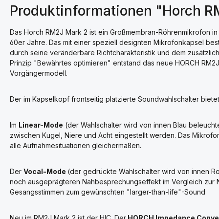
Produktinformationen "Horch R
Das Horch RM2J Mark 2 ist ein Großmembran-Röhrenmikrofon in 
60er Jahre. Das mit einer speziell designten Mikrofonkapsel be
durch seine veränderbare Richtcharakteristik und dem zusätzli
Prinzip "Bewährtes optimieren" entstand das neue HORCH RM2J
Vorgängermodell.
Der im Kapselkopf frontseitig platzierte Soundwahlschalter biete
Im
Linear-Mode
(der Wahlschalter wird von innen Blau beleuchtet
zwischen Kugel, Niere und Acht eingestellt werden. Das Mikrofon 
alle Aufnahmesituationen gleichermaßen.
Der
Vocal-Mode
(der gedrückte Wahlschalter wird von innen Rot
noch ausgeprägteren Nahbesprechungseffekt im Vergleich zur Nie
Gesangsstimmen zum gewünschten "larger-than-life"-Sound
Neu im RM2J Mark 2 ist der HIC. Der
HORCH Impedance Conve