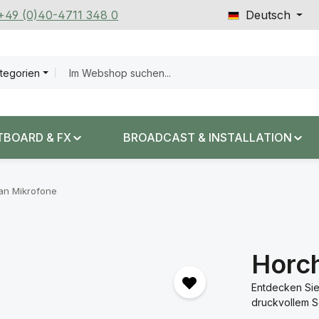
 +49 (0)40-4711 348 0
Deutsch
ategorien
TBOARD & FX
BROADCAST & INSTALLATION
n Mikrofone
Horc
Entdecken Sie
druckvollem So