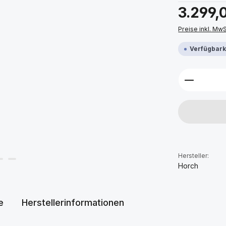
Regulärer Prei
3.299,
Preise inkl. Mw
Verfügbarke
Produkt 
Hersteller:
Horch
e
Herstellerinformationen