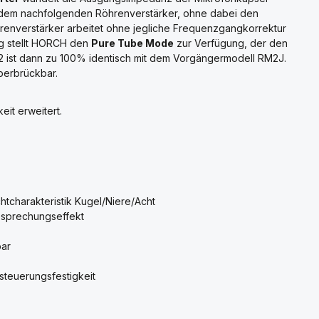
it dem nachfolgenden Röhrenverstärker, ohne dabei den
enverstärker arbeitet ohne jegliche Frequenzgangkorrektur
g stellt HORCH den
Pure Tube Mode
zur Verfügung, der den
 ist dann zu 100% identisch mit dem Vorgängermodell RM2J.
überbrückbar.
it erweitert.
htcharakteristik Kugel/Niere/Acht
esprechungseffekt
bar
steuerungsfestigkeit