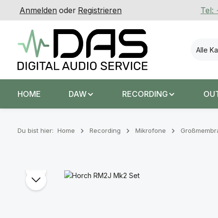
Anmelden
oder
Registrieren
Tel:
 Hauptinhalt springen
Zur Suche springen
Zur Hauptnavigation springen
Alle K
HOME
DAW
RECORDING
OU
Du bist hier:
Home
Recording
Mikrofone
Großmembra
Bildergalerie überspringen