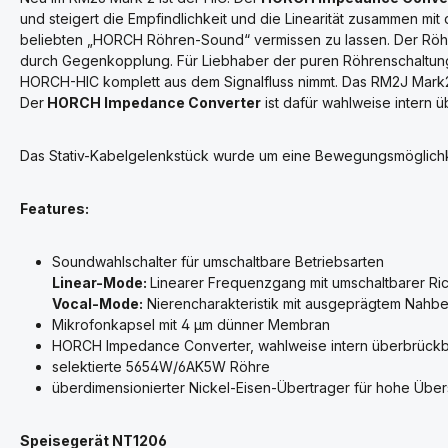
und steigert die Empfindlichkeit und die Linearität zusammen m
beliebten „HORCH Röhren-Sound“ vermissen zu lassen. Der Röhr
durch Gegenkopplung. Für Liebhaber der puren Röhrenschaltun
HORCH-HIC komplett aus dem Signalfluss nimmt. Das RM2J Mark2
Der
HORCH Impedance Converter
ist dafür wahlweise intern 
Das Stativ-Kabelgelenkstück wurde um eine Bewegungsmöglichke
Features:
Soundwahlschalter für umschaltbare Betriebsarten
Linear-Mode:
Linearer Frequenzgang mit umschaltbarer Ric
Vocal-Mode:
Nierencharakteristik mit ausgeprägtem Nahb
Mikrofonkapsel mit 4 µm dünner Membran
HORCH Impedance Converter, wahlweise intern überbrück
selektierte 5654W/6AK5W Röhre
überdimensionierter Nickel-Eisen-Übertrager für hohe Über
Speisegerät NT1206