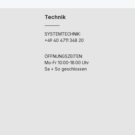
bis120V über das
Potenziometer PATTERN
em
REMOTE zur Auswahl der
Technik
Richtcharakteristik des
"
angeschlossenen
Mikrofons. Der Anschluss
it
des Mikrofons erfolgt
SYSTEMTECHNIK:
über die 7 polige
+49 40 4711 348 20
Buchse.Der Anschluss an
einen
im
Mikrofonvorverstärker
ÖFFNUNGSZEITEN:
de
erfolgt über den 3poligen
Mo-Fr 10:00-18:00 Uhr
er
XLR Ausgang.Der Aufbau
e
der neuesten Generation
Sa + So geschlossen
unserer Vintage Netzteile
t
ist bis auf geringfügige
Änderungen mit denen
der seit den 1990er
kt
Jahren bekannten
Versionen identisch. Die
m
Langlebigkeit der Röhre
ft
und die besonders hohe
n
Geräuschspannungsarmut
der 120V
Anodenspannung, die
st
sich direkt positiv auf
ns
Performance des
Mikrofons auswirkt,