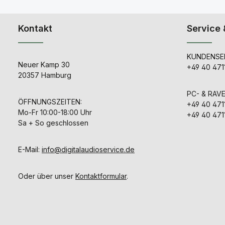
Übertrager A
jegl
Frequenzgan
Kontakt
Service 
durch Gege
Nimmt sehr 
sta
Equalizeranh
KUNDENSER
neigt nicht 
Neuer Kamp 30
+49 40 471
Sehr kompak
20357 Hamburg
Klassisches
Design
PC- & RAV
ÖFFNUNGSZEITEN:
+49 40 471
Mo-Fr 10:00-18:00 Uhr
+49 40 471
Sa + So geschlossen
E-Mail:
info@digitalaudioservice.de
Oder über unser
Kontaktformular
.