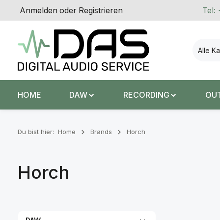
Anmelden
oder
Registrieren
Tel:
 Hauptinhalt springen
Zur Suche springen
Zur Hauptnavigation springen
Alle K
HOME
DAW
RECORDING
OU
Du bist hier:
Home
Brands
Horch
Horch