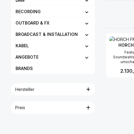
DAW
RECORDING
OUTBOARD & FX
BROADCAST & INSTALLATION
HORCH
KABEL
Featu
ANGEBOTE
Soundwahlsc
umscha
Betriebsart
BRANDS
Reguläre
2.130
Mode: L
Frequenz
stufenlos ve
Produk
Richtchara
Hersteller
Kugel/Niere/
Mode: Nierenc
k mit aus
Nahbesprech
Preis
Ho
Übersteuerun
durch 
überdimens
speziell g
HORCH Nick