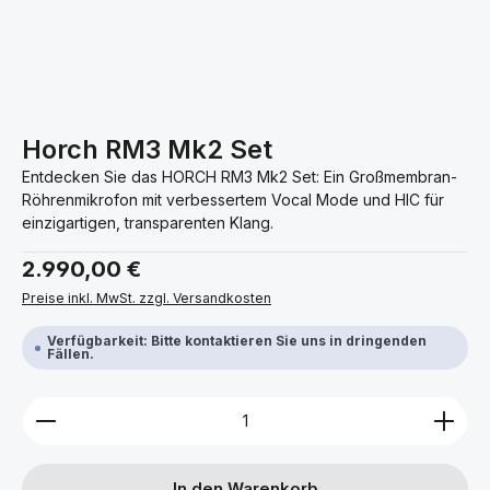
Horch RM3 Mk2 Set
Entdecken Sie das HORCH RM3 Mk2 Set: Ein Großmembran-
Röhrenmikrofon mit verbessertem Vocal Mode und HIC für
einzigartigen, transparenten Klang.
Regulärer Preis:
2.990,00 €
Preise inkl. MwSt. zzgl. Versandkosten
Verfügbarkeit: Bitte kontaktieren Sie uns in dringenden
Fällen.
Produkt Anzahl: Gib den gewünschten Wert ein ode
In den Warenkorb