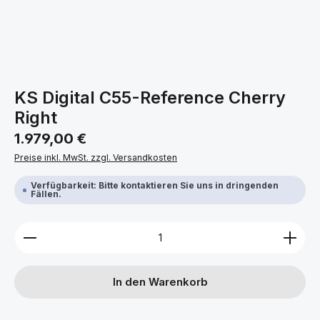
KS Digital C55-Reference Cherry
Right
Regulärer Preis:
1.979,00 €
Preise inkl. MwSt. zzgl. Versandkosten
Verfügbarkeit: Bitte kontaktieren Sie uns in dringenden
Fällen.
Produkt Anzahl: Gib den gewünschten Wert ein ode
In den Warenkorb