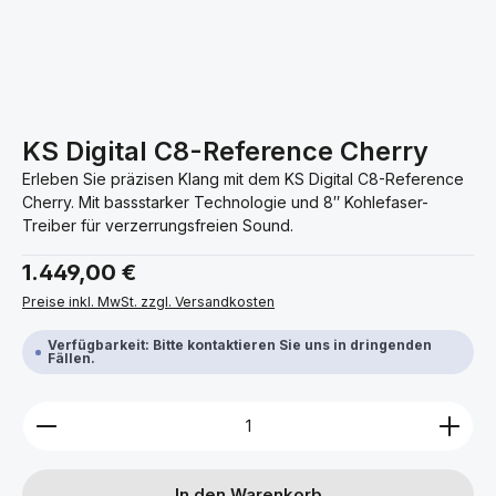
KS Digital C8-Reference Cherry
Erleben Sie präzisen Klang mit dem KS Digital C8-Reference
Cherry. Mit bassstarker Technologie und 8″ Kohlefaser-
Treiber für verzerrungsfreien Sound.
Regulärer Preis:
1.449,00 €
Preise inkl. MwSt. zzgl. Versandkosten
Verfügbarkeit: Bitte kontaktieren Sie uns in dringenden
Fällen.
Produkt Anzahl: Gib den gewünschten Wert ein ode
In den Warenkorb