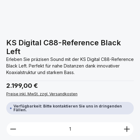
KS Digital C88-Reference Black
Left
Erleben Sie präzisen Sound mit der KS Digital C88-Reference
Black Left. Perfekt für nahe Distanzen dank innovativer
Koaxialstruktur und starkem Bass.
Regulärer Preis:
2.199,00 €
Preise inkl. MwSt. zzgl. Versandkosten
Verfügbarkeit: Bitte kontaktieren Sie uns in dringenden
Fällen.
Produkt Anzahl: Gib den gewünschten Wert ein ode