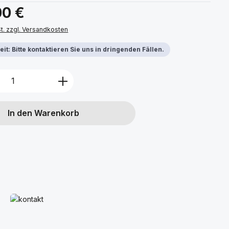
s:
00 €
St. zzgl. Versandkosten
it: Bitte kontaktieren Sie uns in dringenden Fällen.
Anzahl: Gib den gewünschten Wert ein 
In den Warenkorb
Mehr erfahren