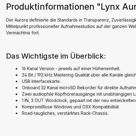
Produktinformationen "Lynx Aur
Der Aurora definierte die Standards in Transparenz, Zuverlässigke
Mittelpunkt professioneller Aufnahmestudios auf der ganzen Welt
Vermächtnis fort.
Das Wichtigste im Überblick:
16 Kanal Version - jeweils auf einer Höheneinheit.
24 Bit / 192 kHz Mastering Qualität über alle Kanäle gleich
USB Interfacekarte.
Onboard 32 Kanal microSD Rekorder für direkte Aufna
Zwei audiophile Kopfhörerausgänge mit unabhängigen La
1 IN, 3 OUT Wordclock, gepaart mit der neu entwickelte
Kompromißlose Windows und OSX Kompatibilität.
Road-taugliches, verstärktes Rack-Chassis.