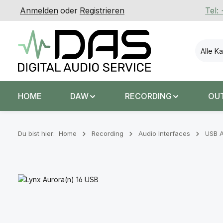
Anmelden
oder
Registrieren
Tel:
 Hauptinhalt springen
Zur Suche springen
Zur Hauptnavigation springen
Alle K
HOME
DAW
RECORDING
OU
Du bist hier:
Home
Recording
Audio Interfaces
USB A
Bildergalerie überspringen