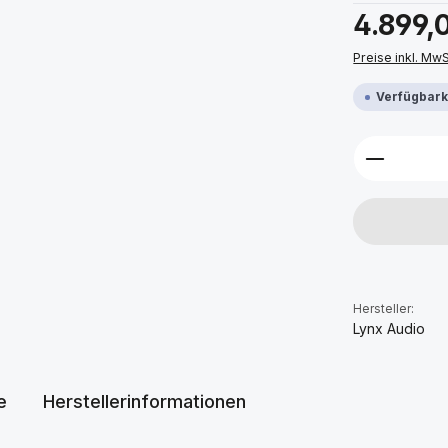
Regulärer Prei
4.899,
Preise inkl. Mw
Verfügbarke
Produkt 
Hersteller:
Lynx Audio
e
Herstellerinformationen