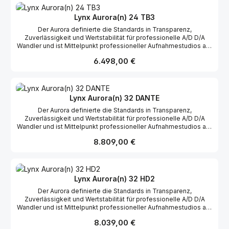
Interfacekarte. Onboard 32 Kanal microSD Rekorder für direkte
Aufnahme und Wiedergabe. Zwei audiophile Kopfhörerausgänge
Lynx Aurora(n) 24 TB3
mit unabhängigen Lautstärkereglern. 1 IN, 3 OUT Wordclock,
Der Aurora definierte die Standards in Transparenz,
gepaart mit der neu entwickelten Lynx SynchroLock 2™
Zuverlässigkeit und Wertstabilität für professionelle A/D D/A
Technologie. Kompromißlose Windows und OSX Kompatibilität.
Wandler und ist Mittelpunkt professioneller Aufnahmestudios auf
Road-taugliches, verstärktes Rack-Chassis.
der ganzen Welt. Der komplett neu entwickelte Aurora(n) führt
Regulärer Preis:
6.498,00 €
dieses Vermächtnis fort. Das Wichtigste im Überblick: 24 Kanal
Version - jeweils auf einer Höheneinheit. 24 Bit / 192 kHz
Mastering Qualität über alle Kanäle gleichzeitig. Thunderbolt
Interfacekarte. Onboard 32 Kanal microSD Rekorder für direkte
Aufnahme und Wiedergabe. Zwei audiophile Kopfhörerausgänge
Lynx Aurora(n) 32 DANTE
mit unabhängigen Lautstärkereglern. 1 IN, 3 OUT Wordclock,
Der Aurora definierte die Standards in Transparenz,
gepaart mit der neu entwickelten Lynx SynchroLock 2™
Zuverlässigkeit und Wertstabilität für professionelle A/D D/A
Technologie. Kompromißlose Windows und OSX Kompatibilität.
Wandler und ist Mittelpunkt professioneller Aufnahmestudios auf
Road-taugliches, verstärktes Rack-Chassis.
der ganzen Welt. Der komplett neu entwickelte Aurora(n) führt
Regulärer Preis:
8.809,00 €
dieses Vermächtnis fort. Das Wichtigste im Überblick: 32 Kanal
Version - jeweils auf einer Höheneinheit. 24 Bit / 192 kHz
Mastering Qualität über alle Kanäle gleichzeitig. DANTE
Interfacekarte. Onboard 32 Kanal microSD Rekorder für direkte
Aufnahme und Wiedergabe. Zwei audiophile Kopfhörerausgänge
Lynx Aurora(n) 32 HD2
mit unabhängigen Lautstärkereglern. 1 IN, 3 OUT Wordclock,
Der Aurora definierte die Standards in Transparenz,
gepaart mit der neu entwickelten Lynx SynchroLock 2™
Zuverlässigkeit und Wertstabilität für professionelle A/D D/A
Technologie. Kompromißlose Windows und OSX Kompatibilität.
Wandler und ist Mittelpunkt professioneller Aufnahmestudios auf
Road-taugliches, verstärktes Rack-Chassis.
der ganzen Welt. Der komplett neu entwickelte Aurora(n) führt
Regulärer Preis:
8.039,00 €
dieses Vermächtnis fort. Das Wichtigste im Überblick: 32 Kanal