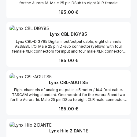
for the Aurora 16. Male 25 pin DSub to eight XLR female
Road-taugliches, verstärktes Rack-Chassis.
connectors. Für weitere Informationen, besuchen Sie bitte die
Regulärer Preis:
185,00 €
Homepage zu diesem Produkt.
Lynx CBL DIGY85
Lynx CBL-DIGY85 Digital input/output cable; eight channels
AES/EBU I/O. Male 25 pin D-sub connector (yellow) with four
female XLR connectors for input and four male XLR connectors
for output; 5 meters (16.4 feet) long; Yamaha pinout configuration.
Regulärer Preis:
185,00 €
Für weitere Informationen, besuchen Sie bitte die Homepage zu
diesem Produkt.
Lynx CBL-AOUT85
Eight channels of analog output in a 5 meter / 16.4 foot cable.
TASCAM wiring standard. One needed for the Aurora 8 and two
for the Aurora 16. Male 25 pin DSub to eight XLR male connectors.
Regulärer Preis:
185,00 €
Lynx Hilo 2 DANTE